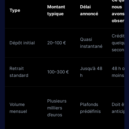
Montant
Délai
nous
Type
typique
annoncé
avons
observ
Crédité
Quasi
Dépôt initial
20–100 €
quelque
instantané
second
Retrait
Jusqu’à 48
48 h ou
100–300 €
standard
h
moins
Plusieurs
Volume
Plafonds
Doit êtr
milliers
mensuel
prédéfinis
anticipé
d’euros