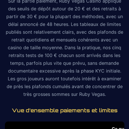
Sur la partie paiement, Ruby Vegas Casino applique
des seuils de dépôt autour de 20 € et des retraits à
partir de 30 € pour la plupart des méthodes, avec un
délai annoncé de 48 heures. Les tableaux de limites
publiés sont relativement clairs, avec des plafonds de
retrait quotidiens et mensuels cohérents avec un
casino de taille moyenne. Dans la pratique, nos cinq
retraits tests de 100 € chacun sont arrivés dans les
temps, parfois plus vite que prévu, sans demande
documentaire excessive après la phase KYC initiale.
Les gros joueurs auront toutefois intérêt à examiner
de près les plafonds cumulés avant de concentrer de
très grosses sommes sur Ruby Vegas.
Vue d’ensemble paiements et limites
Ce que