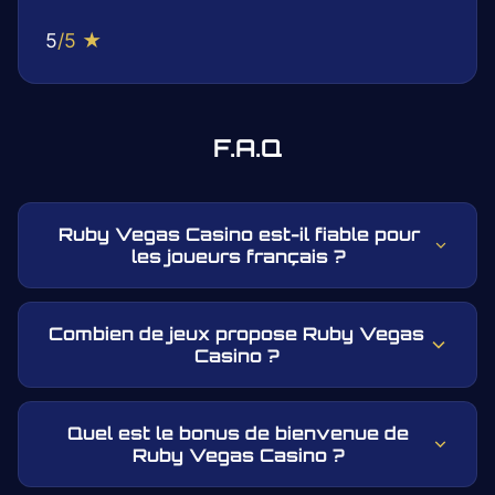
5
/5 ★
F.A.Q
Ruby Vegas Casino est-il fiable pour
les joueurs français ?
Ruby Vegas Casino opère sous licence
internationale, respecte des standards
Combien de jeux propose Ruby Vegas
techniques corrects et a passé nos tests de
Casino ?
retraits répétés en € sans incident majeur.
Ruby Vegas Casino affiche un catalogue de plus
de 2 000 jeux, avec des slots, des jeux de table
Quel est le bonus de bienvenue de
et un live casino porté par plusieurs éditeurs
Ruby Vegas Casino ?
reconnus.