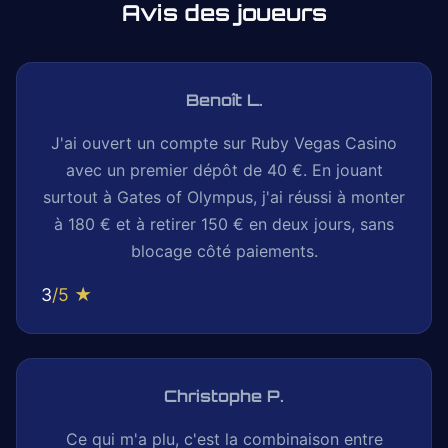
Avis des joueurs
Benoît L.
J'ai ouvert un compte sur Ruby Vegas Casino
avec un premier dépôt de 40 €. En jouant
surtout à Gates of Olympus, j'ai réussi à monter
à 180 € et à retirer 150 € en deux jours, sans
blocage côté paiements.
3
/5 ★
Christophe P.
Ce qui m'a plu, c'est la combinaison entre