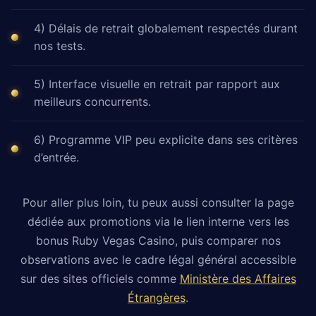
4) Délais de retrait globalement respectés durant
nos tests.
5) Interface visuelle en retrait par rapport aux
meilleurs concurrents.
6) Programme VIP peu explicite dans ses critères
d’entrée.
Pour aller plus loin, tu peux aussi consulter la page
dédiée aux promotions via le lien interne vers les
bonus Ruby Vegas Casino, puis comparer nos
observations avec le cadre légal général accessible
sur des sites officiels comme
Ministère des Affaires
Étrangères
.