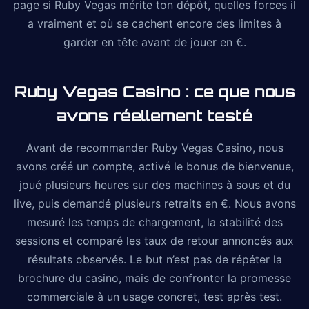
page si Ruby Vegas mérite ton dépôt, quelles forces il
a vraiment et où se cachent encore des limites à
garder en tête avant de jouer en €.
Ruby Vegas Casino : ce que nous
avons réellement testé
Avant de recommander Ruby Vegas Casino, nous
avons créé un compte, activé le bonus de bienvenue,
joué plusieurs heures sur des machines à sous et du
live, puis demandé plusieurs retraits en €. Nous avons
mesuré les temps de chargement, la stabilité des
sessions et comparé les taux de retour annoncés aux
résultats observés. Le but n’est pas de répéter la
brochure du casino, mais de confronter la promesse
commerciale à un usage concret, test après test.