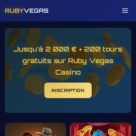
RUBY
VEGAS
Jusqu'à 2 000 € + 200 tours
gratuits sur Ruby Vegas
Casino
INSCRIPTION