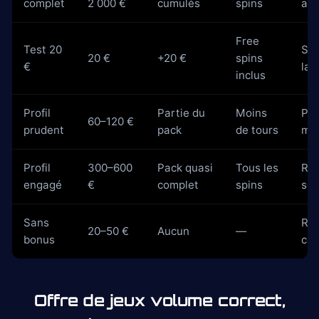
complet
2 000 €
cumulés
spins
ant
Free
Test 20
Suf
20 €
+20 €
spins
€
la 
inclus
Profil
Partie du
Moins
Per
60–120 €
prudent
pack
de tours
maî
Profil
300–600
Pack quasi
Tous les
Rés
engagé
€
complet
spins
sol
Sans
Ret
20–50 €
Aucun
—
bonus
con
Offre de jeux volume correct,