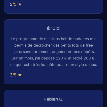
5
/5 ★
Éric D.
Le programme de missions hebdomadaires m'a
permis de décrocher des petits lots de free
spins sans forcément augmenter mes dépôts.
Sur un mois, j'ai déposé 220 € et retiré 260 €,
ce qui reste très honnête pour mon style de jeu.
3
/5 ★
Fabien G.